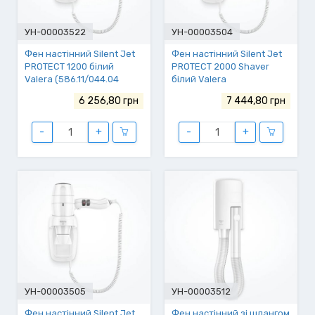
УН-00003522
УН-00003504
Фен настінний Silent Jet
Фен настінний Silent Jet
PROTECT 1200 білий
PROTECT 2000 Shaver
Valera (586.11/044.04
білий Valera
white), ящ.6
(586.10/044.06 white),
6 256,80 грн
7 444,80 грн
ящ.6
-
+
-
+
УН-00003505
УН-00003512
Фен настінний Silent Jet
Фен настінний зі шлангом