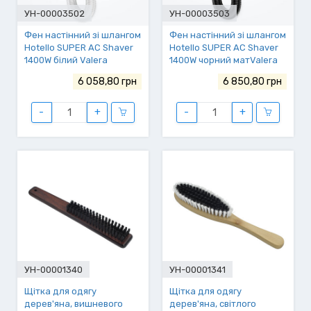
УН-00003502
УН-00003503
Фен настінний зі шлангом
Фен настінний зі шлангом
Hotello SUPER AC Shaver
Hotello SUPER AC Shaver
1400W білий Valera
1400W чорний матValera
(832.02/RT), ящ.4
(832.02/RT matt-black),
6 058,80 грн
6 850,80 грн
ящ.4
-
+
-
+
УН-00001340
УН-00001341
Щітка для одягу
Щітка для одягу
дерев'яна, вишневого
дерев'яна, світлого