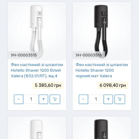
УН-00003515
УН-00003516
Фен настінний зі шлангом
Фен настінний зі шлангом
Hotello Shaver 1200 білий
Hotello Shaver 1200
Valera (832.01/RT), ящ.4
чорний мат Valera
(832.01/RT matt-black),
5 385,60 грн
6 098,40 грн
ящ.4
-
+
-
+