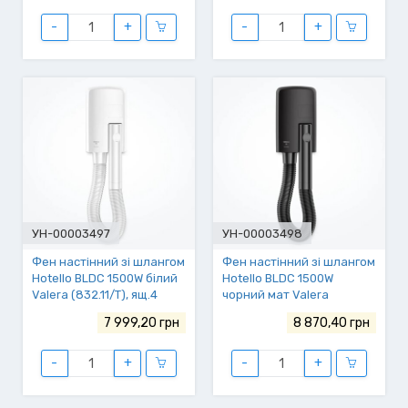
-
+
-
+
УН-00003497
УН-00003498
Фен настінний зі шлангом
Фен настінний зі шлангом
Hotello BLDC 1500W білий
Hotello BLDC 1500W
Valerа (832.11/T), ящ.4
чорний мат Valera
(832.11/T matt-black), ящ.4
7 999,20 грн
8 870,40 грн
-
+
-
+