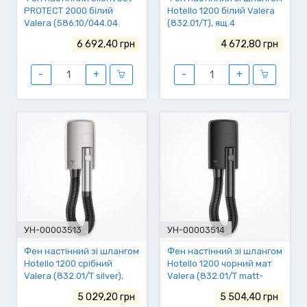
PROTECT 2000 білий
Hotello 1200 білий Valera
Valera (586.10/044.04
(832.01/T), ящ.4
white), ящ.6
6 692,40 грн
4 672,80 грн
-
+
-
+
УН-00003513
УН-00003514
Фен настінний зі шлангом
Фен настінний зі шлангом
Hotello 1200 срібний
Hotello 1200 чорний мат
Valera (832.01/T silver),
Valera (832.01/T matt-
ящ.4
black), ящ.4
5 029,20 грн
5 504,40 грн