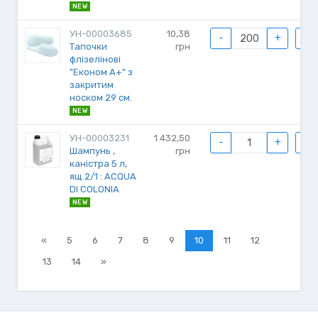
NEW
УН-00003685
10,38
-
+
Тапочки
грн
флізелінові
"Економ А+" з
закритим
носком 29 см.
NEW
УН-00003231
1 432,50
-
+
Шампунь ,
грн
каністра 5 л,
ящ.2/1 : ACQUA
DI COLONIA
NEW
«
5
6
7
8
9
10
11
12
13
14
»