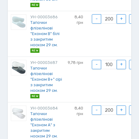
NEW
УН-00003686
8,40
-
+
Тапочки
грн
флізелінові
"Економ B" білі
з закритим
носком 29 см.
NEW
УН-00003687
9,78
грн
-
+
Тапочки
флізелінові
"Економ B+" сірі
з закритим
носком 29 см.
NEW
УН-00003684
8,40
-
+
Тапочки
грн
флізелінові
"Економ А" з
закритим
носком 29 см.