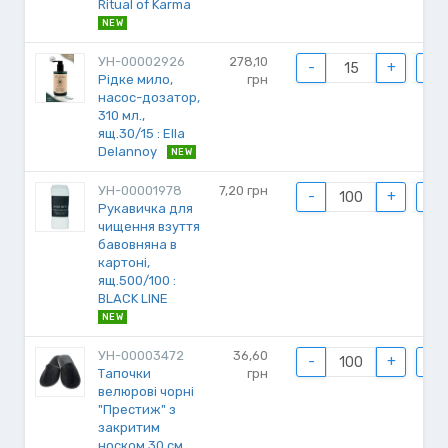
Ritual of Karma
NEW
УН-00002926
278,10
-
+
Рідке мило,
грн
насос-дозатор,
310 мл.,
ящ.30/15 : Ella
Delannoy
NEW
УН-00001978
7,20
грн
-
+
Рукавичка для
чищення взуття
бавовняна в
картоні,
ящ.500/100 :
BLACK LINE
NEW
УН-00003472
36,60
-
+
Тапочки
грн
велюрові чорні
"Престиж" з
закритим
носком 30 см.