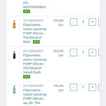
DEL
MEDITERRANEO
NEW
УН-00004891
510,48
-
+
Рідке мило,
грн
насос-дозатор
PUMP 300 мл. :
The Ritual of
Mehr
NEW
УН-00004861
562,38
-
+
Рідке мило,
грн
насос-дозатор
PUMP 300 мл. :
The Ritual of
Velvet Oudh
NEW
УН-00004881
510,48
-
+
Рідке мило,
грн
насос-дозатор
PUMP 300 мл.,
ящ. 20 : The