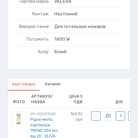
Торгова марка
VALERA
Монтаж
Настінний
Використання
Для готельних номерів
Потужніть
1600 W
Колір
білий
Інші товари
Каталог
АРТИКУЛ/
ЦІНА З
ФОТО
НАЗВА
ПДВ
ДІЯ
УН-00001540
169,32
-
+
Рідке мило,
грн
картридж
TREND 350 мл.,
ящ.20 : OLIVA