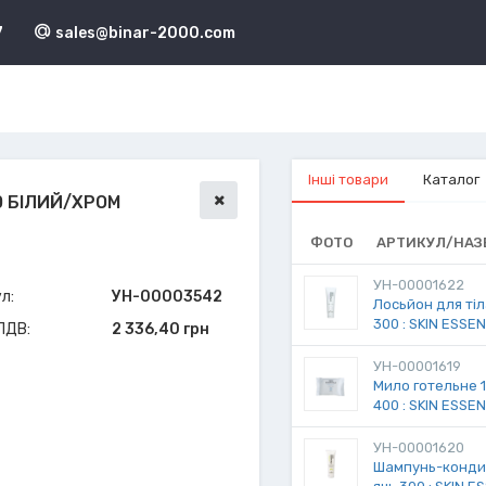
7
sales@binar-2000.com
Інші товари
Каталог
0 БІЛИЙ/ХРОМ
ФОТО
АРТИКУЛ/НАЗ
УН-00001622
л:
УН-00003542
Лосьйон для тіла
300 : SKIN ESSE
 ПДВ:
2 336,40 грн
УН-00001619
Мило готельне 15
400 : SKIN ESSE
УН-00001620
Шампунь-кондиці