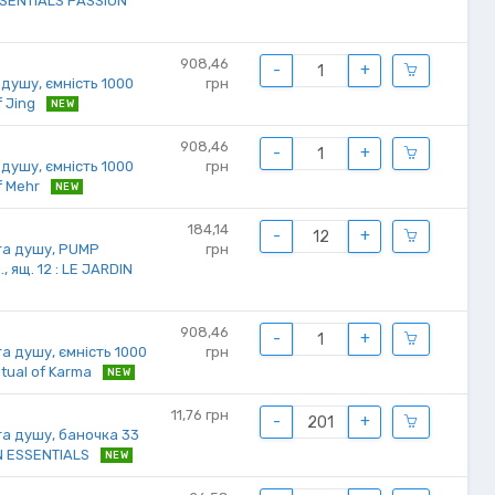
ESSENTIALS PASSION
908,46
-
+
 душу, ємність 1000
грн
f Jing
NEW
908,46
-
+
 душу, ємність 1000
грн
of Mehr
NEW
184,14
-
+
та душу, PUMP
грн
, ящ. 12 : LE JARDIN
908,46
-
+
та душу, ємність 1000
грн
Ritual of Karma
NEW
11,76
грн
-
+
та душу, баночка 33
KIN ESSENTIALS
NEW