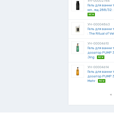
УН-00002784
Гель для ванни 
мл., ящ.288/32 
NEW
УН-00004863
Гель для ванни т
: The Ritual of V
УН-00004610
Гель для ванни 
дозатор PUMP 300
Jing
NEW
УН-00004614
Гель для ванни 
дозатор PUMP 300
Mehr
NEW
«