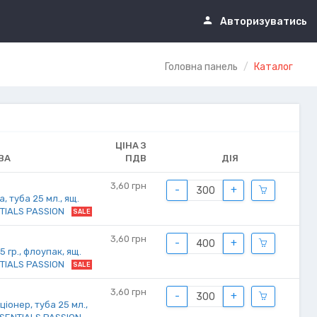
Авторизуватись
Головна панель
Каталог
ЦІНА З
ВА
ПДВ
ДІЯ
3,60
грн
-
+
, туба 25 мл., ящ.
NTIALS PASSION
SALE
3,60
грн
-
+
 гр., флоупак, ящ.
NTIALS PASSION
SALE
3,60
грн
-
+
онер, туба 25 мл.,