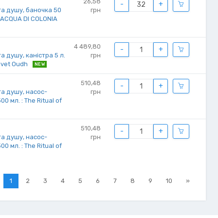
26,58
-
+
та душу, баночка 50
грн
: ACQUA DI COLONIA
4 489,80
-
+
а душу, каністра 5 л.
грн
elvet Oudh
NEW
510,48
-
+
та душу, насос-
грн
 мл. : The Ritual of
510,48
-
+
та душу, насос-
грн
 мл. : The Ritual of
1
2
3
4
5
6
7
8
9
10
»