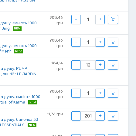
ESSENTIALS PASSION
908,46
-
+
 душу, ємність 1000
грн
f Jing
NEW
908,46
-
+
 душу, ємність 1000
грн
of Mehr
NEW
184,14
-
+
та душу, PUMP
грн
, ящ. 12 : LE JARDIN
908,46
-
+
та душу, ємність 1000
грн
Ritual of Karma
NEW
11,76
грн
-
+
та душу, баночка 33
KIN ESSENTIALS
NEW