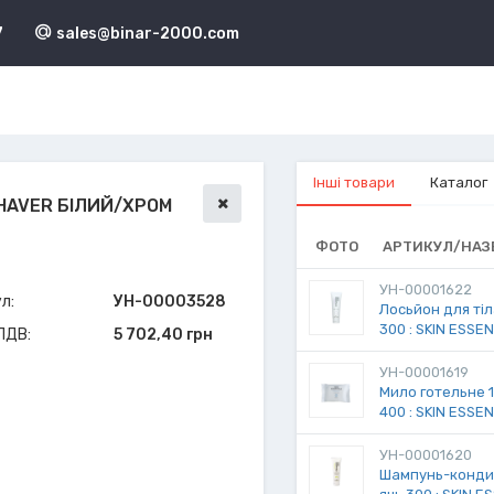
7
sales@binar-2000.com
Інші товари
Каталог
SHAVER БІЛИЙ/ХРОМ
ФОТО
АРТИКУЛ/НАЗ
УН-00001622
л:
УН-00003528
Лосьйон для тіла
300 : SKIN ESSE
 ПДВ:
5 702,40 грн
УН-00001619
Мило готельне 15
400 : SKIN ESSE
УН-00001620
Шампунь-кондиці