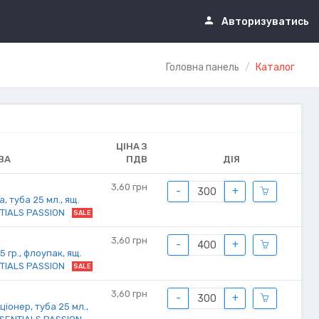
Авторизуватись
Головна панель
Каталог
ЦІНА З
ВА
ПДВ
ДІЯ
3,60
грн
-
+
, туба 25 мл., ящ.
NTIALS PASSION
SALE
3,60
грн
-
+
 гр., флоупак, ящ.
NTIALS PASSION
SALE
3,60
грн
-
+
онер, туба 25 мл.,