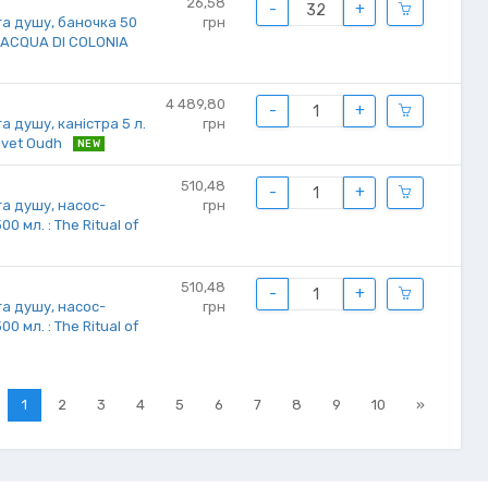
26,58
-
+
та душу, баночка 50
грн
: ACQUA DI COLONIA
4 489,80
-
+
а душу, каністра 5 л.
грн
elvet Oudh
NEW
510,48
-
+
та душу, насос-
грн
 мл. : The Ritual of
510,48
-
+
та душу, насос-
грн
 мл. : The Ritual of
1
2
3
4
5
6
7
8
9
10
»