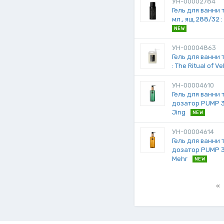
УН-00002784
Гель для ванни 
мл., ящ.288/32 
NEW
УН-00004863
Гель для ванни т
: The Ritual of V
УН-00004610
Гель для ванни 
дозатор PUMP 300
Jing
NEW
УН-00004614
Гель для ванни 
дозатор PUMP 300
Mehr
NEW
«